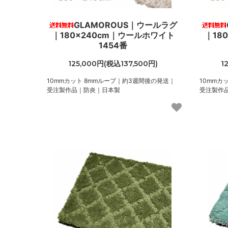
GLAMOROUS｜ウールラグ
｜180×240cm｜ウールホワイト
｜18
1454番
125,000円(税込137,500円)
1
10mmカット 8mmループ｜約3週間後の発送｜
10mmカ
受注製作品｜防炎｜日本製
受注製作