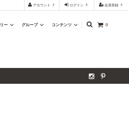
アカウント
ログイン
会員登録
ゴリー
グループ
コンテンツ
0
Grand Order｜別注ウールカーペット
2026年夏季休業のお知らせ
カーペット｜アンダーフェルト
お見積ページ