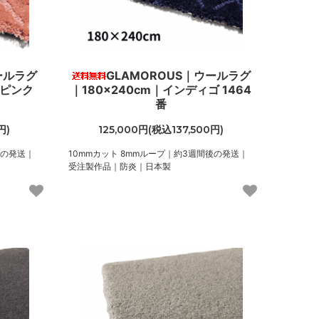
ールラグ
GLAMOROUS｜ウールラグ
ンピンク
｜180×240cm｜インディゴ 1464
番
円)
125,000円(税込137,500円)
後の発送｜
10mmカット 8mmループ｜約3週間後の発送｜
受注製作品｜防炎｜日本製