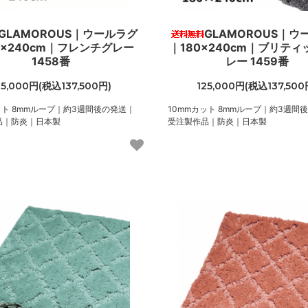
GLAMOROUS｜ウールラグ
GLAMOROUS｜ウ
0×240cm｜フレンチグレー
｜180×240cm｜ブリテ
1458番
レー 1459番
25,000円(税込137,500円)
125,000円(税込137,500
ット 8mmループ｜約3週間後の発送｜
10mmカット 8mmループ｜約3週間
品｜防炎｜日本製
受注製作品｜防炎｜日本製