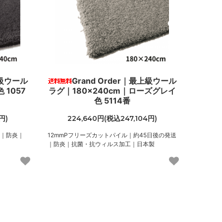
上級ウール
Grand Order｜最上級ウール
 1057
ラグ｜180×240cm｜ローズグレイ
色 5114番
円)
224,640円(税込247,104円)
送｜防炎｜
12mmPフリーズカットパイル｜約45日後の発送
｜防炎｜抗菌・抗ウィルス加工｜日本製