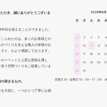
2026年8月
いただき、誠にありがとうございま
日
月
火
水
4年目を迎えることができました。
2
3
4
5
6
てこられたのは、多くのお客様との
ものづくりを支える職人の皆様のお
9
10
11
12
1
こそと、心より感謝しております。
16
17
18
19
2
ルカーペットと上質な壁紙を通し
23
24
25
26
2
り添う空間づくりをご提案していま
30
31
営業日 月～金曜日 10：00～17：0
着の深まるもの。
いを大切に、一つひとつ丁寧にお届