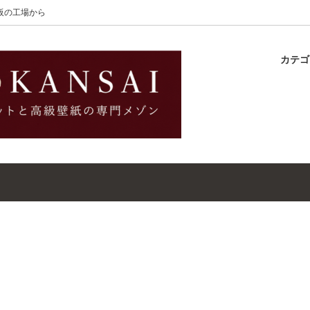
大阪の工場から
カテ
lton
ラグ
ットガイド
S-Wilton
マット
壁紙・クロスガイド
レット｜ウールラグ・マット
高級壁紙｜WALLCOVERINGS
ットクリーナー｜シミトリ剤
吸着シート