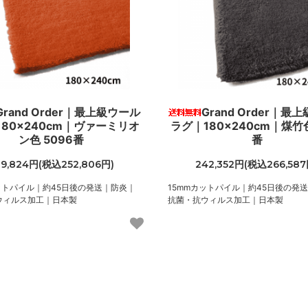
Grand Order｜最上級ウール
Grand Order｜最
80×240cm｜ヴァーミリオ
ラグ｜180×240cm｜煤竹色
ン色 5096番
番
29,824円(税込252,806円)
242,352円(税込266,587
ットパイル｜約45日後の発送｜防炎｜
15mmカットパイル｜約45日後の発
ウィルス加工｜日本製
抗菌・抗ウィルス加工｜日本製