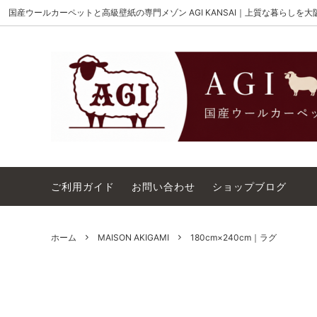
国産ウールカーペットと高級壁紙の専門メゾン AGI KANSAI｜上質な暮らしを
MAISON AKIGAMI
施工用ウールカーペット
AGI KANSAI について
The Wi
ウール
カーペ
ウィルトンオーダー｜別注ウールカーペ
アウト
ット施工用
コットンテープ｜10cm幅
カーペ
ご利用ガイド
お問い合わせ
ショップブログ
ホーム
MAISON AKIGAMI
180cm×240cm｜ラグ