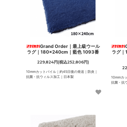
Grand Order｜最上級ウール
ラグ｜180×240cm｜藍色 1093番
ラグ｜1
229,824円(税込252,806円)
2
10mmカットパイル｜約45日後の発送｜防炎｜
抗菌・抗ウィルス加工｜日本製
10mmカ
抗菌・抗