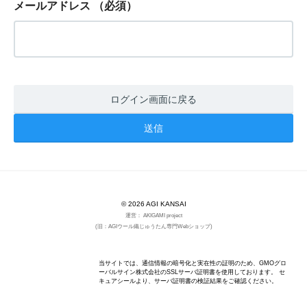
メールアドレス
（必須）
ログイン画面に戻る
© 2026 AGI KANSAI
運営： AKIGAMI project
(旧：AGIウール織じゅうたん専門Webショップ)
当サイトでは、通信情報の暗号化と実在性の証明のため、GMOグロ
ーバルサイン株式会社のSSLサーバ証明書を使用しております。 セ
キュアシールより、サーバ証明書の検証結果をご確認ください。