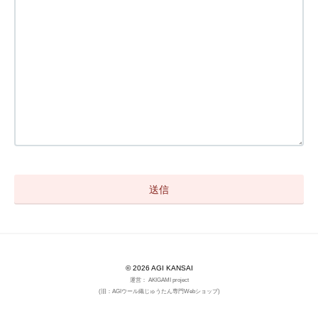
© 2026 AGI KANSAI
運営： AKIGAMI project
(旧：AGIウール織じゅうたん専門Webショップ)