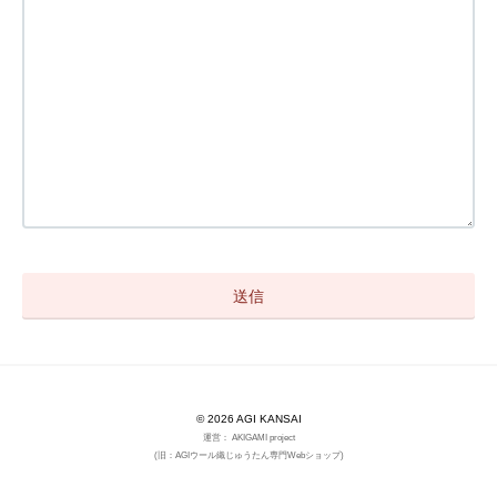
© 2026 AGI KANSAI
運営： AKIGAMI project
(旧：AGIウール織じゅうたん専門Webショップ)