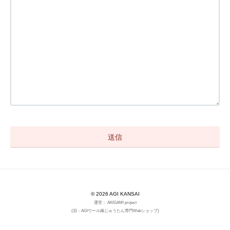
© 2026 AGI KANSAI
運営： AKIGAMI project
(旧：AGIウール織じゅうたん専門Webショップ)