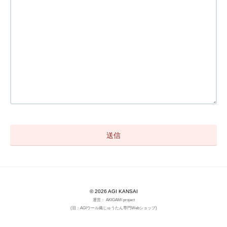
© 2026 AGI KANSAI
運営： AKIGAMI project
(旧：AGIウール織じゅうたん専門Webショップ)