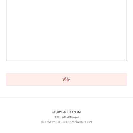
© 2026 AGI KANSAI
運営： AKIGAMI project
(旧：AGIウール織じゅうたん専門Webショップ)