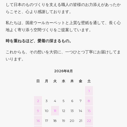
して日本のものづくりを支える職人の皆様のお力添えがあったか
らこそと、心より感謝しております。
私たちは、国産ウールカーペットと上質な壁紙を通して、長く心
地よく寄り添う空間づくりをご提案しています。
時を重ねるほど、愛着の深まるもの。
これからも、その想いを大切に、一つひとつ丁寧にお届けしてま
いります。
2026年8月
日
月
火
水
木
金
土
1
2
3
4
5
6
7
8
9
10
11
12
13
14
15
16
17
18
19
20
21
22