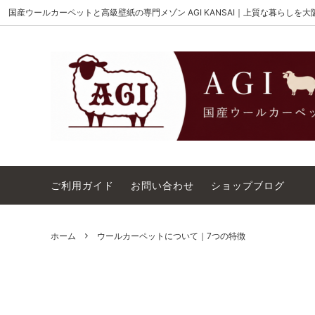
国産ウールカーペットと高級壁紙の専門メゾン AGI KANSAI｜上質な暮らしを
MAISON AKIGAMI
施工用ウールカーペット
AGI KANSAI について
The Wi
ウール
カーペ
ウィルトンオーダー｜別注ウールカーペ
アウト
ット施工用
コットンテープ｜10cm幅
カーペ
ご利用ガイド
お問い合わせ
ショップブログ
ホーム
ウールカーペットについて｜7つの特徴