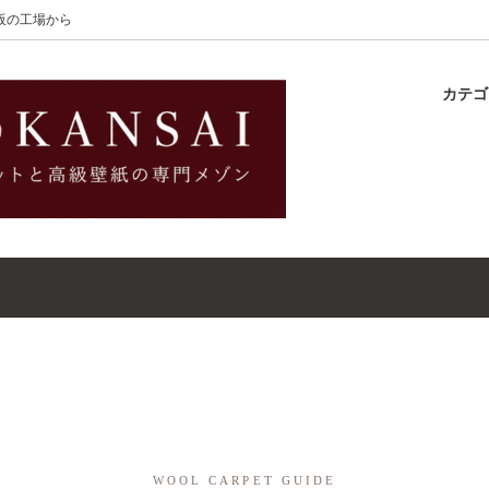
大阪の工場から
カテ
lton
ラグ
ットガイド
S-Wilton
マット
壁紙・クロスガイド
レット｜ウールラグ・マット
高級壁紙｜WALLCOVERINGS
ットクリーナー｜シミトリ剤
吸着シート
WOOL CARPET GUIDE