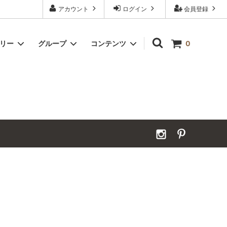
アカウント
ログイン
会員登録
ゴリー
グループ
コンテンツ
0
Grand Order｜別注ウールカーペット
2026年夏季休業のお知らせ
カーペット｜アンダーフェルト
お見積ページ