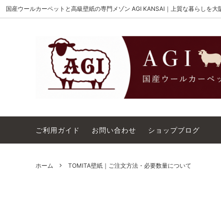
国産ウールカーペットと高級壁紙の専門メゾン AGI KANSAI｜上質な暮らしを
MAISON AKIGAMI
施工用ウールカーペット
AGI KANSAI について
The Wi
ウール
カーペ
ウィルトンオーダー｜別注ウールカーペ
アウト
ット施工用
コットンテープ｜10cm幅
カーペ
ご利用ガイド
お問い合わせ
ショップブログ
ホーム
TOMITA壁紙｜ご注文方法・必要数量について