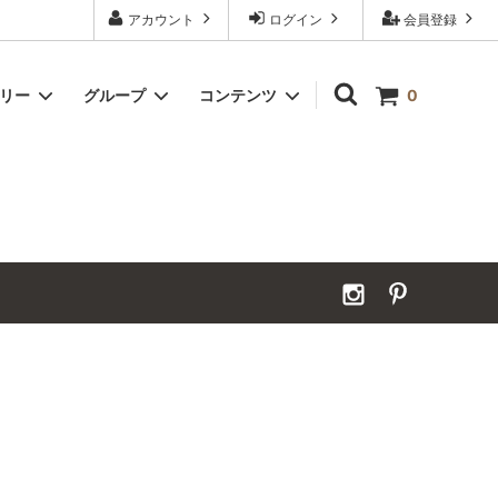
アカウント
ログイン
会員登録
ゴリー
グループ
コンテンツ
0
Grand Order｜別注ウールカーペット
2026年夏季休業のお知らせ
カーペット｜アンダーフェルト
お見積ページ