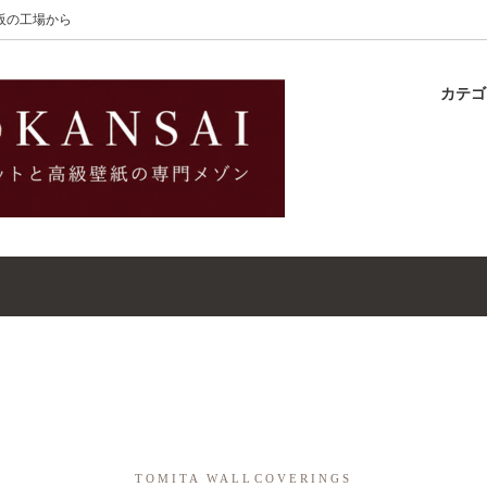
大阪の工場から
カテ
lton
ラグ
ットガイド
S-Wilton
マット
壁紙・クロスガイド
レット｜ウールラグ・マット
高級壁紙｜WALLCOVERINGS
ットクリーナー｜シミトリ剤
吸着シート
TOMITA WALLCOVERINGS