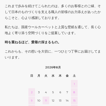
これまで歩みを続けてこられたのは、多くのお客様とのご縁、そ
して日本のものづくりを支える職人の皆様のお力添えがあったか
らこそと、心より感謝しております。
私たちは、国産ウールカーペットと上質な壁紙を通して、長く心
地よく寄り添う空間づくりをご提案しています。
時を重ねるほど、愛着の深まるもの。
これからも、その想いを大切に、一つひとつ丁寧にお届けしてま
いります。
2026年8月
日
月
火
水
木
金
土
1
2
3
4
5
6
7
8
9
10
11
12
13
14
15