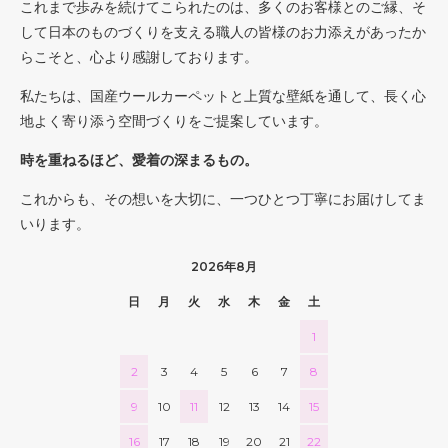
これまで歩みを続けてこられたのは、多くのお客様とのご縁、そ
して日本のものづくりを支える職人の皆様のお力添えがあったか
らこそと、心より感謝しております。
私たちは、国産ウールカーペットと上質な壁紙を通して、長く心
地よく寄り添う空間づくりをご提案しています。
時を重ねるほど、愛着の深まるもの。
これからも、その想いを大切に、一つひとつ丁寧にお届けしてま
いります。
2026年8月
日
月
火
水
木
金
土
1
2
3
4
5
6
7
8
9
10
11
12
13
14
15
16
17
18
19
20
21
22