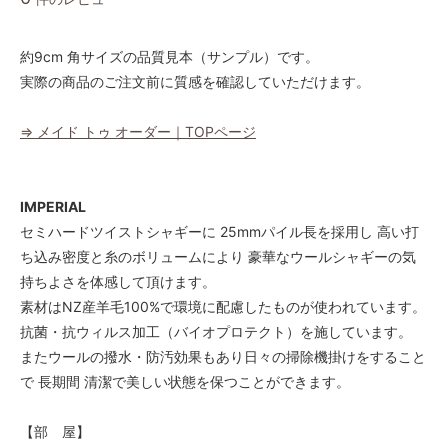
約9cm 角サイズの品質見本（サンプル）です。
実際の商品のご注文前に質感を確認していただけます。
⇒ メイド トゥ オーダー｜TOPページ
IMPERIAL
セミハードツイストシャギーに 25mmパイル長を採用し 高い打
ち込み密度と糸のボリュームにより 豪華なウールシャギーの気
持ちよさを体感して頂けます。
素材はNZ産羊毛100%で環境に配慮したものが使われています。
抗菌・抗ウィルス加工（バイオプロテクト）を施しています。
またウールの撥水・防汚効果もあり日々の掃除機掛けをすること
で 長期間 清潔で美しい状態を保つことができます。
【部 屋】