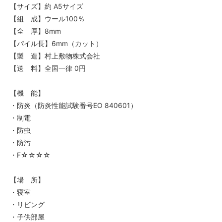
【サイズ】約 A5サイズ
【組 成】ウール100％
【全 厚】8mm
【パイル長】6mm（カット）
【製 造】村上敷物株式会社
【送 料】全国一律 0円
【機 能】
・防炎（防炎性能試験番号EO 840601）
・制電
・防虫
・防汚
・F☆☆☆☆
【場 所】
・寝室
・リビング
・子供部屋