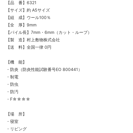
【品 番】6321
【サイズ】約 A5サイズ
【組 成】ウール100％
【全 厚】9mm
【パイル長】7mm・6mm（カット・ループ）
【製 造】村上敷物株式会社
【送 料】全国一律 0円
【機 能】
・防炎（防炎性能試験番号EO 800441）
・制電
・防虫
・防汚
・F☆☆☆☆
【場 所】
・寝室
・リビング