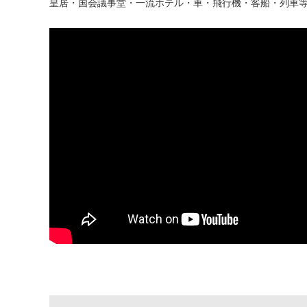
皇居・国会議事堂・一流ホテル・車・飛行機・客船・列車等