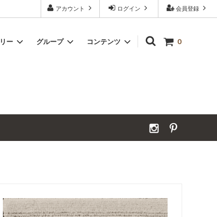
アカウント
ログイン
会員登録
ゴリー
グループ
コンテンツ
0
Grand Order｜別注ウールカーペット
2026年夏季休業のお知らせ
カーペット｜アンダーフェルト
お見積ページ