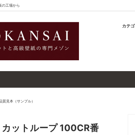
大阪の工場から
カテ
lton
ラグ
ットガイド
S-Wilton
マット
壁紙・クロスガイド
レット｜ウールラグ・マット
高級壁紙｜WALLCOVERINGS
ットクリーナー｜シミトリ剤
吸着シート
品質見本（サンプル）
カットループ 100CR番