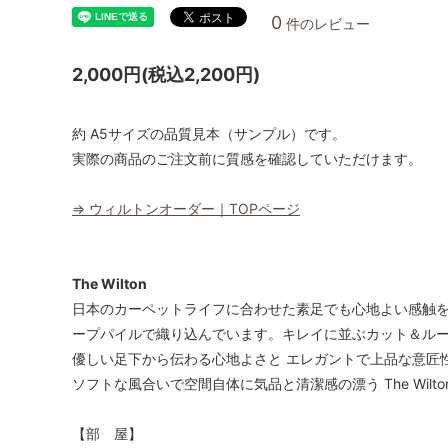
0
件のレビュー
2,000円(税込2,200円)
約 A5サイズの品質見本（サンプル）です。
実際の商品のご注文前に質感を確認していただけます。
⇒ ウィルトンオーダー｜TOPページ
The Wilton
日本のカーペットライフに合わせた素足でも心地よい感触を上
ープパイルで織り込んでいます。キレイに並ぶカット＆ル
優しい足下から伝わる心地よさと エレガントで上品な意匠
ソフトな風合いで空間自体に気品と清潔感の漂う The Wil
【部 屋】