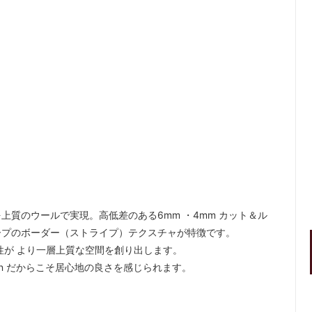
質のウールで実現。高低差のある6mm ・4mm カット＆ル
ープのボーダー（ストライプ）テクスチャが特徴です。
性が より一層上質な空間を創り出します。
ton だからこそ居心地の良さを感じられます。