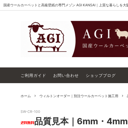
国産ウールカーペットと高級壁紙の専門メゾン AGI KANSAI｜上質な暮らしを
MAISON AKIGAMI
施工用ウールカーペット
AGI KANSAI について
The Wi
ウール
カーペ
ウィルトンオーダー｜別注ウールカーペ
アウト
ット施工用
コットンテープ｜10cm幅
カーペ
ご利用ガイド
お問い合わせ
ショップブログ
ホーム
ウィルトンオーダー｜別注ウールカーペット施工用
SW-CR-100
品質見本｜6mm・4mm 