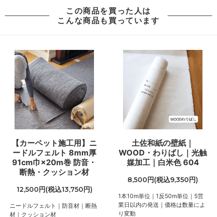
この商品を買った人は
こんな商品も買っています
【カーペット施工用】ニ
土佐和紙の壁紙｜
ードルフェルト 8mm厚
WOOD・わりばし｜光触
91cm巾×20m巻 防音・
媒加工｜白米色 604
断熱・クッション材
8,500円(税込9,350円)
12,500円(税込13,750円)
1本10m単位｜1反50m単位｜5営
業日以内の発送｜価格は数量によ
ニードルフェルト｜防音材｜断熱
り変動
材｜クッション材