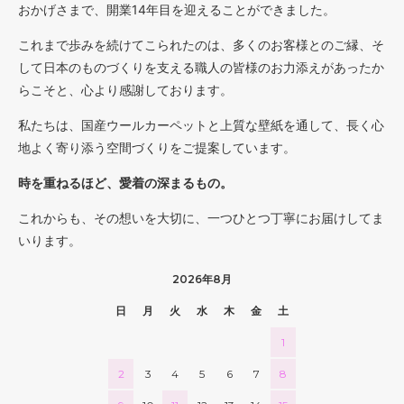
おかげさまで、開業14年目を迎えることができました。
これまで歩みを続けてこられたのは、多くのお客様とのご縁、そ
して日本のものづくりを支える職人の皆様のお力添えがあったか
らこそと、心より感謝しております。
私たちは、国産ウールカーペットと上質な壁紙を通して、長く心
地よく寄り添う空間づくりをご提案しています。
時を重ねるほど、愛着の深まるもの。
これからも、その想いを大切に、一つひとつ丁寧にお届けしてま
いります。
2026年8月
日
月
火
水
木
金
土
1
2
3
4
5
6
7
8