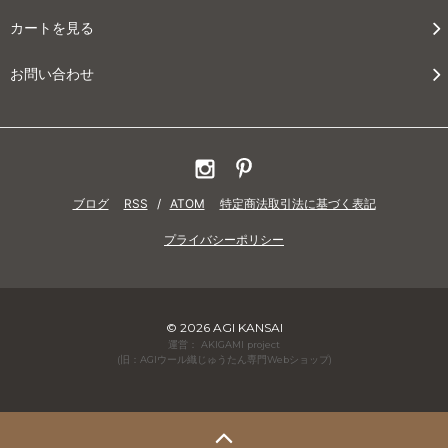
カートを見る
お問い合わせ
ブログ
RSS
/
ATOM
特定商法取引法に基づく表記
プライバシーポリシー
© 2026 AGI KANSAI
運営： AKIGAMI project
(旧：AGIウール織じゅうたん専門Webショップ)