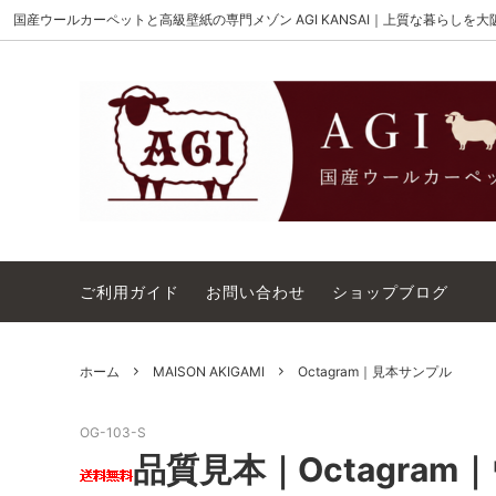
国産ウールカーペットと高級壁紙の専門メゾン AGI KANSAI｜上質な暮らしを
MAISON AKIGAMI
施工用ウールカーペット
AGI KANSAI について
The Wi
ウール
カーペ
ウィルトンオーダー｜別注ウールカーペ
アウト
ット施工用
コットンテープ｜10cm幅
カーペ
ご利用ガイド
お問い合わせ
ショップブログ
ホーム
MAISON AKIGAMI
Octagram｜見本サンプル
OG-103-S
品質見本｜Octagra