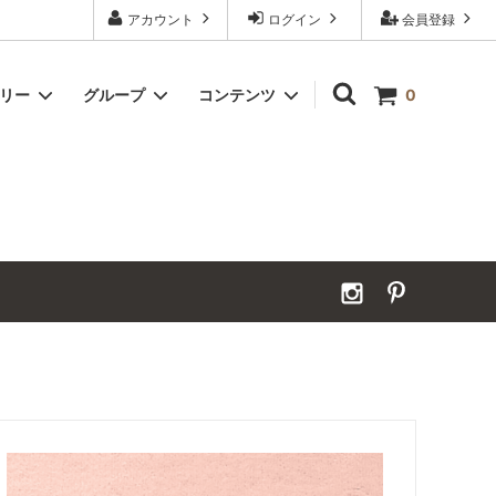
アカウント
ログイン
会員登録
ゴリー
グループ
コンテンツ
0
Grand Order｜別注ウールカーペット
2026年夏季休業のお知らせ
カーペット｜アンダーフェルト
お見積ページ