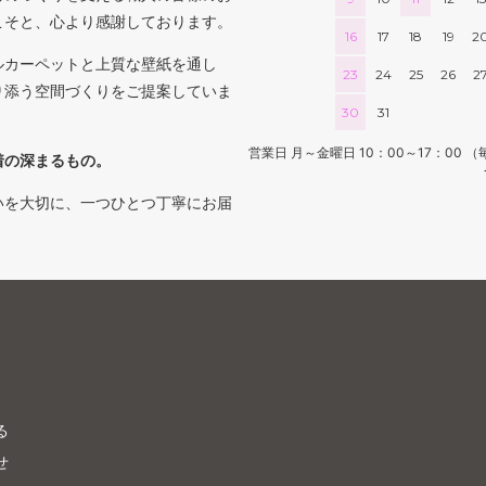
こそと、心より感謝しております。
16
17
18
19
2
ルカーペットと上質な壁紙を通し
23
24
25
26
2
り添う空間づくりをご提案していま
30
31
営業日 月～金曜日 10：00～17：0
着の深まるもの。
いを大切に、一つひとつ丁寧にお届
る
せ