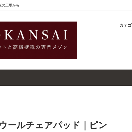
大阪の工場から
カテ
lton
ラグ
ットガイド
S-Wilton
マット
壁紙・クロスガイド
レット｜ウールラグ・マット
高級壁紙｜WALLCOVERINGS
ットクリーナー｜シミトリ剤
吸着シート
m｜ウールチェアパッド｜ピン