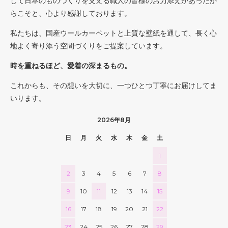
して日本のものづくりを支える職人の皆様のお力添えがあったか
らこそと、心より感謝しております。
私たちは、国産ウールカーペットと上質な壁紙を通して、長く心
地よく寄り添う空間づくりをご提案しています。
時を重ねるほど、愛着の深まるもの。
これからも、その想いを大切に、一つひとつ丁寧にお届けしてま
いります。
2026年8月
日
月
火
水
木
金
土
1
2
3
4
5
6
7
8
9
10
11
12
13
14
15
16
17
18
19
20
21
22
23
24
25
26
27
28
29