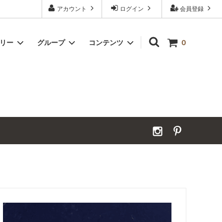
アカウント
ログイン
会員登録
ゴリー
グループ
コンテンツ
0
Grand Order｜別注ウールカーペット
2026年夏季休業のお知らせ
カーペット｜アンダーフェルト
お見積ページ