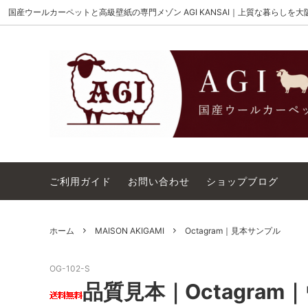
国産ウールカーペットと高級壁紙の専門メゾン AGI KANSAI｜上質な暮らしを
MAISON AKIGAMI
施工用ウールカーペット
AGI KANSAI について
The Wi
ウール
カーペ
ウィルトンオーダー｜別注ウールカーペ
アウト
ット施工用
コットンテープ｜10cm幅
カーペ
ご利用ガイド
お問い合わせ
ショップブログ
ホーム
MAISON AKIGAMI
Octagram｜見本サンプル
OG-102-S
品質見本｜Octagra