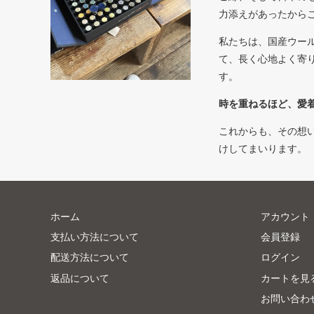
力添えがあったから
私たちは、国産ウー
て、長く心地よく寄
す。
時を重ねるほど、愛
これからも、その想
けしてまいります。
ホーム
アカウント
支払い方法について
会員登録
配送方法について
ログイン
返品について
カートを見
お問い合わ