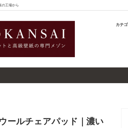
大阪の工場から
カテ
lton
ラグ
ットガイド
S-Wilton
マット
壁紙・クロスガイド
レット｜ウールラグ・マット
高級壁紙｜WALLCOVERINGS
ットクリーナー｜シミトリ剤
吸着シート
m｜ウールチェアパッド｜濃い