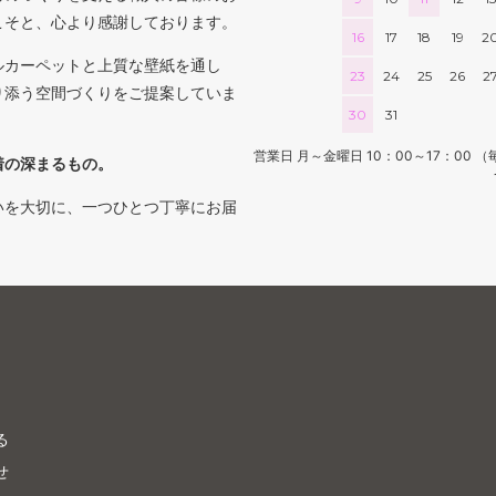
こそと、心より感謝しております。
16
17
18
19
2
ルカーペットと上質な壁紙を通し
23
24
25
26
2
り添う空間づくりをご提案していま
30
31
営業日 月～金曜日 10：00～17：0
着の深まるもの。
いを大切に、一つひとつ丁寧にお届
る
せ