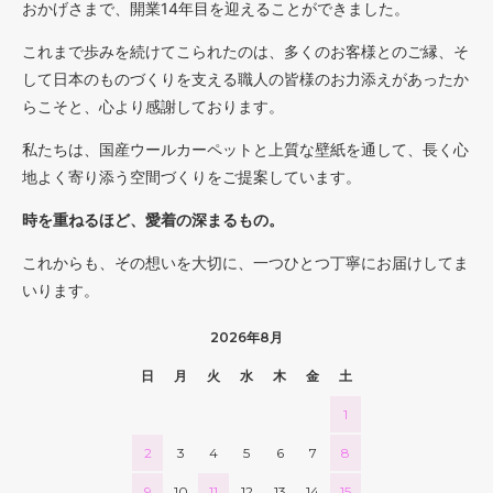
おかげさまで、開業14年目を迎えることができました。
これまで歩みを続けてこられたのは、多くのお客様とのご縁、そ
して日本のものづくりを支える職人の皆様のお力添えがあったか
らこそと、心より感謝しております。
私たちは、国産ウールカーペットと上質な壁紙を通して、長く心
地よく寄り添う空間づくりをご提案しています。
時を重ねるほど、愛着の深まるもの。
これからも、その想いを大切に、一つひとつ丁寧にお届けしてま
いります。
2026年8月
日
月
火
水
木
金
土
1
2
3
4
5
6
7
8
9
10
11
12
13
14
15