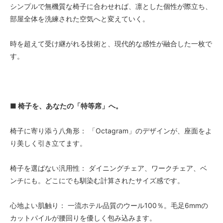
シンプルで無機質な椅子に合わせれば、凛とした個性が際立ち、
部屋全体を洗練された空気へと変えていく。
時を超えて受け継がれる技術と、現代的な感性が融合した一枚で
す。
■ 椅子を、あなたの「特等席」へ。
椅子に寄り添う八角形： 「Octagram」のデザインが、座面をよ
り美しく引き立てます。
椅子を選ばない汎用性： ダイニングチェア、ワークチェア、ベ
ンチにも。どこにでも馴染む計算されたサイズ感です。
心地よい肌触り： 一流ホテル品質のウール100％。毛足6mmの
カットパイルが腰回りを優しく包み込みます。