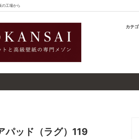
大阪の工場から
カテ
lton
ラグ
ットガイド
S-Wilton
マット
壁紙・クロスガイド
レット｜ウールラグ・マット
高級壁紙｜WALLCOVERINGS
ットクリーナー｜シミトリ剤
吸着シート
ェアパッド（ラグ）119