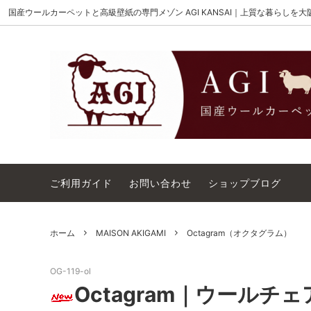
国産ウールカーペットと高級壁紙の専門メゾン AGI KANSAI｜上質な暮らしを
MAISON AKIGAMI
施工用ウールカーペット
AGI KANSAI について
The Wi
ウール
カーペ
ウィルトンオーダー｜別注ウールカーペ
アウト
ット施工用
コットンテープ｜10cm幅
カーペ
ご利用ガイド
お問い合わせ
ショップブログ
ホーム
MAISON AKIGAMI
Octagram（オクタグラム）
OG-119-ol
Octagram｜ウールチ