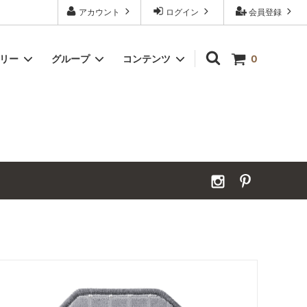
アカウント
ログイン
会員登録
ゴリー
グループ
コンテンツ
0
Grand Order｜別注ウールカーペット
2026年夏季休業のお知らせ
カーペット｜アンダーフェルト
お見積ページ