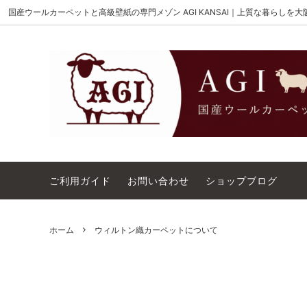
国産ウールカーペットと高級壁紙の専門メゾン AGI KANSAI｜上質な暮らしを
MAISON AKIGAMI
施工用ウールカーペット
AGI KANSAI について
The Wi
ウール
カーペ
ウィルトンオーダー｜別注ウールカーペ
アウト
ット施工用
コットンテープ｜10cm幅
カーペ
ご利用ガイド
お問い合わせ
ショップブログ
ホーム
ウィルトン織カーペットについて