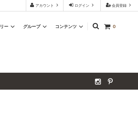
アカウント
ログイン
会員登録
ゴリー
グループ
コンテンツ
0
Grand Order｜別注ウールカーペット
2026年夏季休業のお知らせ
カーペット｜アンダーフェルト
お見積ページ