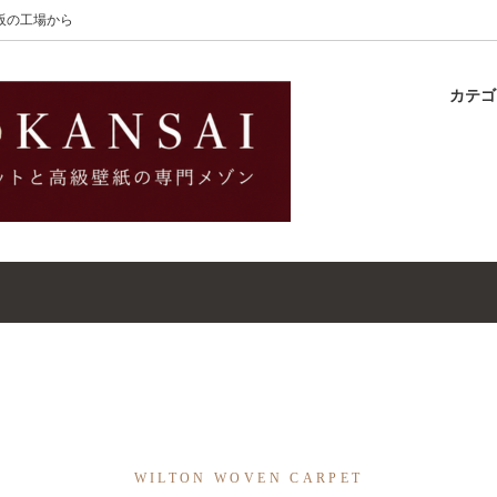
大阪の工場から
カテ
lton
ラグ
ットガイド
S-Wilton
マット
壁紙・クロスガイド
レット｜ウールラグ・マット
高級壁紙｜WALLCOVERINGS
ットクリーナー｜シミトリ剤
吸着シート
WILTON WOVEN CARPET