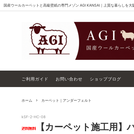
国産ウールカーペットと高級壁紙の専門メゾン AGI KANSAI｜上質な暮らしを
MAISON AKIGAMI
施工用ウールカーペット
AGI KANSAI について
The Wi
ウール
カーペ
ウィルトンオーダー｜別注ウールカーペ
アウト
ット施工用
コットンテープ｜10cm幅
カーペ
ご利用ガイド
お問い合わせ
ショップブログ
ホーム
カーペット｜アンダーフェルト
kSF-2-HC-08
【カーペット施工用】ハ