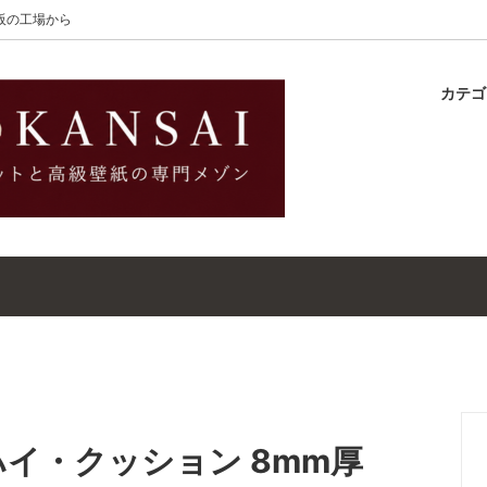
大阪の工場から
カテ
lton
ラグ
ットガイド
S-Wilton
マット
壁紙・クロスガイド
レット｜ウールラグ・マット
高級壁紙｜WALLCOVERINGS
ットクリーナー｜シミトリ剤
吸着シート
イ・クッション 8mm厚