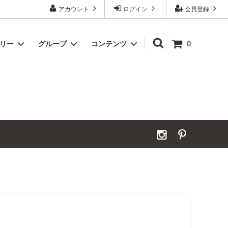
アカウント
ログイン
会員登録
ゴリー
グループ
コンテンツ
0
Grand Order｜別注ウールカーペット
2026年夏季休業のお知らせ
カーペット｜アンダーフェルト
お見積ページ