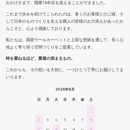
おかげさまで、開業14年目を迎えることができました。
これまで歩みを続けてこられたのは、多くのお客様とのご縁、そ
して日本のものづくりを支える職人の皆様のお力添えがあったか
らこそと、心より感謝しております。
私たちは、国産ウールカーペットと上質な壁紙を通して、長く心
地よく寄り添う空間づくりをご提案しています。
時を重ねるほど、愛着の深まるもの。
これからも、その想いを大切に、一つひとつ丁寧にお届けしてま
いります。
2026年8月
日
月
火
水
木
金
土
1
2
3
4
5
6
7
8
9
10
11
12
13
14
15