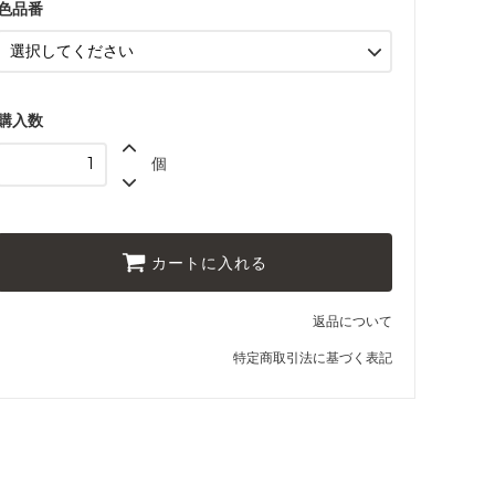
色品番
5054 シアン
5055 セルリアンブルー
5056 ブルー
購入数
5057 ロイヤルブルー
個
5058 パウダーブルー
5059 デルフトブルー
カートに入れる
返品について
特定商取引法に基づく表記