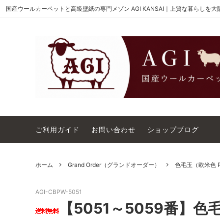
国産ウールカーペットと高級壁紙の専門メゾン AGI KANSAI｜上質な暮らしを
MAISON AKIGAMI
施工用ウールカーペット
AGI KANSAI について
The 
ウール
カーペ
Wilton Order（ウィルトンオーダー）
OUTL
コットンテープ｜10cm幅
カーペ
ご利用ガイド
お問い合わせ
ショップブログ
ホーム
Grand Order（グランドオーダー）
色毛玉（欧米色 
AGI-CBPW-5051
【5051～5059番】色