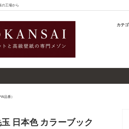
大阪の工場から
カテ
Wilton（ザ・ウィルトン）
ラグ
ットガイド
S-Wilton（エス・ウィルトン
マット
壁紙・クロスガイド
ET（ウールラグ・マット）
WALLPAPER（高級壁紙）
ットクリーナー｜シミトリ剤
吸着シート
PW品番）
毛玉 日本色 カラーブック