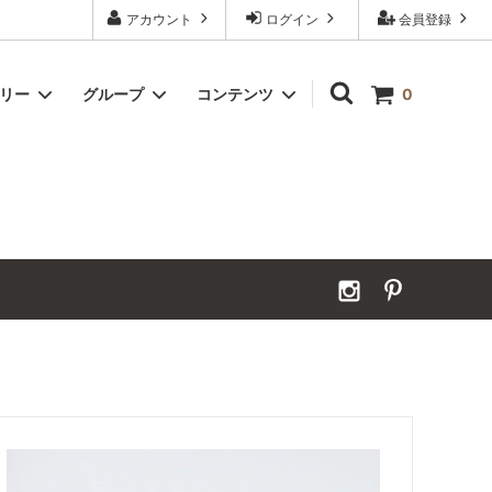
アカウント
ログイン
会員登録
ゴリー
グループ
コンテンツ
0
）
Grand Order（グランドオーダー）
2026年夏季休業のお知らせ
カーペット｜アンダーフェルト
お見積ページ