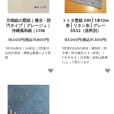
月桃紙の壁紙｜撥水・防
トミタ壁紙 ORI | 1本12m
汚タイプ｜グレージュ｜
巻 | リネン糸 | グレー
沖縄風和紙｜L15E
5532（送料別）
18,000円(税込19,800円)
83,000円(税込91,300円)
1本10m単位｜1m単位｜5営業日
5営業日以内の発送｜通気性｜準
以内の発送｜価格は数量により変
不燃｜防火種別 2-4（直張）｜
動
F☆☆☆☆｜日本製｜金額は数量
によって変わります。