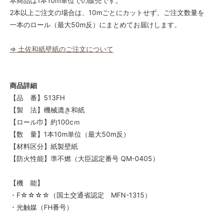
本商品は1本10m単位での販売です。
2本以上ご注文の場合は、10mごとにカットせず、ご注文数量を
一本のロール（最大50m反）にまとめてお届けします。
⇒ 土佐和紙壁紙のご注文について
商品詳細
【品 番】513FH
【製 法】機械漉き和紙
【ロール巾】約100cｍ
【数 量】1本10m単位（最大50m反）
【材料区分】紙製壁紙
【防火性能】準不燃（大臣認定番号 QM-0405）
【機 能】
・F☆☆☆☆（国土交通省認定 MFN-1315）
・光触媒（FH番号）