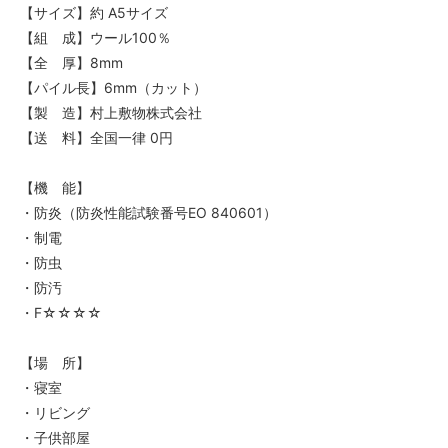
【サイズ】約 A5サイズ
【組 成】ウール100％
【全 厚】8mm
【パイル長】6mm（カット）
【製 造】村上敷物株式会社
【送 料】全国一律 0円
【機 能】
・防炎（防炎性能試験番号EO 840601）
・制電
・防虫
・防汚
・F☆☆☆☆
【場 所】
・寝室
・リビング
・子供部屋