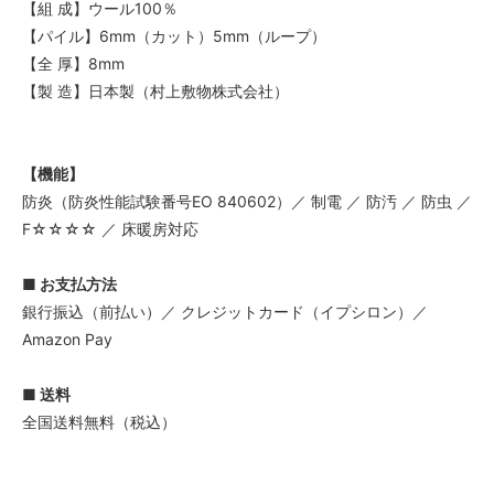
【組 成】ウール100％
【パイル】6mm（カット）5mm（ループ）
【全 厚】8mm
【製 造】日本製（村上敷物株式会社）
【機能】
防炎（防炎性能試験番号EO 840602）／ 制電 ／ 防汚 ／ 防虫 ／
F☆☆☆☆ ／ 床暖房対応
■ お支払方法
銀行振込（前払い）／ クレジットカード（イプシロン）／
Amazon Pay
■ 送料
全国送料無料（税込）