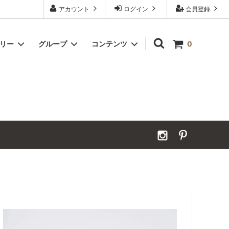
アカウント
ログイン
会員登録
ゴリー
グループ
コンテンツ
0
）
Grand Order（グランドオーダー）
2026年夏季休業のお知らせ
カーペット｜アンダーフェルト
お見積ページ