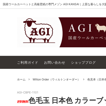
国産ウールカーペットと高級壁紙の専門メゾン AGI KANSAI｜上質な暮らしを
MAISON AKIGAMI
施工用ウールカーペット
AGI KANSAI について
The 
ウール
カーペ
Wilton Order（ウィルトンオーダー）
OUTL
コットンテープ｜10cm幅
カーペ
ご利用ガイド
お問い合わせ
ショップブログ
ホーム
Wilton Order（ウィルトンオーダー）
色見本（日本
AGI-CBPE-1101
色毛玉 日本色 カラーブック