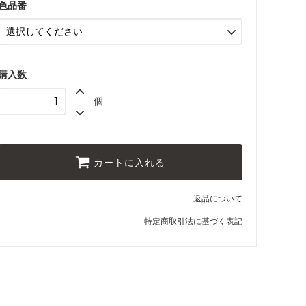
色品番
1104 あいさびいろ
1105 にせむらさき
1106 いちごいろ
購入数
1107 あずきいろ
個
1108 えんじ
1109 きちゃ
カートに入れる
返品について
特定商取引法に基づく表記