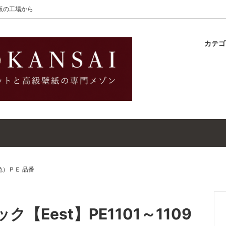
大阪の工場から
カテ
Wilton（ザ・ウィルトン）
ラグ
ットガイド
S-Wilton（エス・ウィルトン
マット
壁紙・クロスガイド
ET（ウールラグ・マット）
WALLPAPER（高級壁紙）
ットクリーナー｜シミトリ剤
吸着シート
色）ＰＥ 品番
【Eest】PE1101～1109