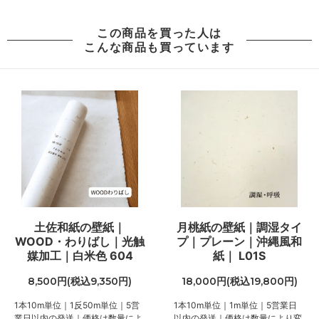
この商品を買った人は
こんな商品も買っています
土佐和紙の壁紙｜
月桃紙の壁紙｜調湿タイ
WOOD・わりばし｜光触
プ｜プレーン｜沖縄風和
媒加工｜白米色 604
紙｜ L01S
8,500円(税込9,350円)
18,000円(税込19,800円)
1本10m単位｜1反50m単位｜5営
1本10m単位｜1m単位｜5営業日
業日以内の発送｜価格は数量によ
以内の発送｜価格は数量により変