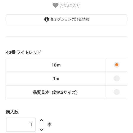
お気に入り
各オプションの詳細情報
10ｍ
72,000円(税込79,200円)
1ｍ
7,700円(税込8,470円)
43番 ライトレッド
品質見本（約A5サイズ）
440円(税込484円)
10ｍ
1ｍ
品質見本（約A5サイズ）
購入数
本