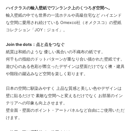
ハイクラスの輸入壁紙でワンランク上のくつろぎ空間へ。
輸入壁紙の中でも世界の一流ホテルや高級住宅など ハイエンド
な空間に愛用され続けている Omexco社（オメクスコ）の壁紙
コレクション「JOY：ジョイ」。
Join the dots：点と点をつなぐ
紙質は和紙のような 優しい風合いの不織布の紙です。
何千もの指紋のドットパターンが重なり合い描かれた壁紙です。
遊び心のある色彩が際立ったデザインは壁面だけでなく襖・建具
や階段の蹴込みなど空間を楽しく彩ります。
日本の空間に馴染みやすく 上品な質感と美しい色やデザインは
壁に貼るだけで 素敵な空間へと変えるだけでなく お部屋のイン
テリアへの印象も向上させます。
壁全面・壁面のポイント・アートパネルなど自由にご使用いただ
けます。