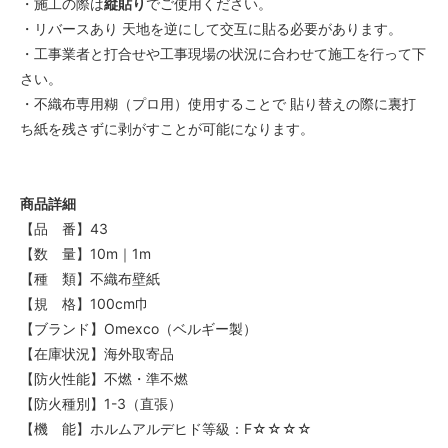
・施工の際は
縦貼り
でご使用ください。
・リバースあり 天地を逆にして交互に貼る必要があります。
・工事業者と打合せや工事現場の状況に合わせて施工を行って下
さい。
・不織布専用糊（プロ用）使用することで 貼り替えの際に裏打
ち紙を残さずに剥がすことが可能になります。
商品詳細
【品 番】43
【数 量】10m｜1m
【種 類】不織布壁紙
【規 格】100cm巾
【ブランド】Omexco（ベルギー製）
【在庫状況】海外取寄品
【防火性能】不燃・準不燃
【防火種別】1-3（直張）
【機 能】ホルムアルデヒド等級：F☆☆☆☆