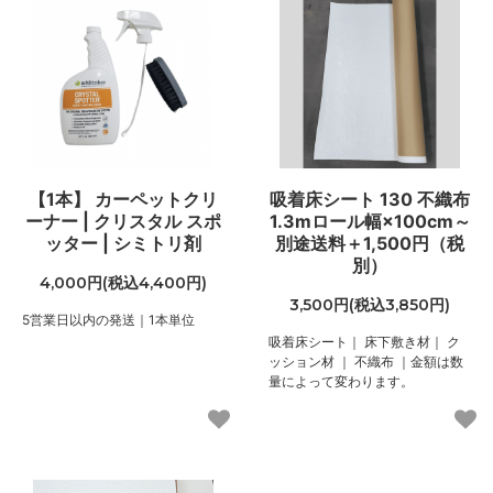
140
80,080円(税込88,088円)
150
85,800円(税込94,380円)
160
91,520円(税込100,672円)
170
【1本】 カーペットクリ
吸着床シート 130 不織布
97,240円(税込106,964円)
ーナー | クリスタル スポ
1.3mロール幅×100cm～
180
ッター | シミトリ剤
別途送料＋1,500円（税
102,960円(税込113,256円)
別）
4,000円(税込4,400円)
40
3,500円(税込3,850円)
52,000円(税込57,200円)
5営業日以内の発送｜1本単位
吸着床シート｜ 床下敷き材｜ ク
50
ッション材 ｜ 不織布 ｜金額は数
52,000円(税込57,200円)
量によって変わります。
60
52,000円(税込57,200円)
70
52,000円(税込57,200円)