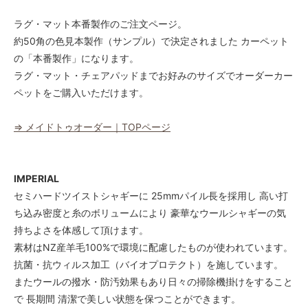
50
52,000円(税込57,200円)
ラグ・マット本番製作のご注文ページ。
約50角の色見本製作（サンプル）で決定されました カーペット
60
52,000円(税込57,200円)
の「本番製作」になります。
ラグ・マット・チェアパッドまでお好みのサイズでオーダーカー
70
52,000円(税込57,200円)
ペットをご購入いただけます。
80
52,000円(税込57,200円)
⇒ メイドトゥオーダー｜TOPページ
90
52,000円(税込57,200円)
IMPERIAL
100
52,000円(税込57,200円)
セミハードツイストシャギーに 25mmパイル長を採用し 高い打
ち込み密度と糸のボリュームにより 豪華なウールシャギーの気
110
52,000円(税込57,200円)
持ちよさを体感して頂けます。
素材はNZ産羊毛100%で環境に配慮したものが使われています。
120
52,000円(税込57,200円)
抗菌・抗ウィルス加工（バイオプロテクト）を施しています。
またウールの撥水・防汚効果もあり日々の掃除機掛けをすること
130
52,000円(税込57,200円)
で 長期間 清潔で美しい状態を保つことができます。