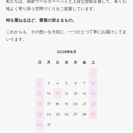
私たちは、国産ウールカーペットと上質な壁紙を通して、長く心
110
地よく寄り添う空間づくりをご提案しています。
74,360円(税込81,796円)
120
時を重ねるほど、愛着の深まるもの。
81,120円(税込89,232円)
これからも、その想いを大切に、一つひとつ丁寧にお届けしてま
130
いります。
87,880円(税込96,668円)
140
2026年8月
94,640円(税込104,104円)
日
月
火
水
木
金
土
150
101,400円(税込111,540円)
1
160
2
3
4
5
6
7
8
108,160円(税込118,976円)
9
10
11
12
13
14
15
170
114,920円(税込126,412円)
16
17
18
19
20
21
22
180
121,680円(税込133,848円)
23
24
25
26
27
28
29
40
30
31
52,000円(税込57,200円)