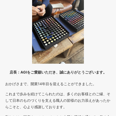
170
106,080円(税込116,688円)
180
112,320円(税込123,552円)
40
52,000円(税込57,200円)
50
52,000円(税込57,200円)
60
52,000円(税込57,200円)
70
店長：AGIをご愛顧いただき、誠にありがとうございます。
52,000円(税込57,200円)
80
おかげさまで、開業14年目を迎えることができました。
54,080円(税込59,488円)
これまで歩みを続けてこられたのは、多くのお客様とのご縁、そ
90
60,840円(税込66,924円)
して日本のものづくりを支える職人の皆様のお力添えがあったか
らこそと、心より感謝しております。
100
67,600円(税込74,360円)