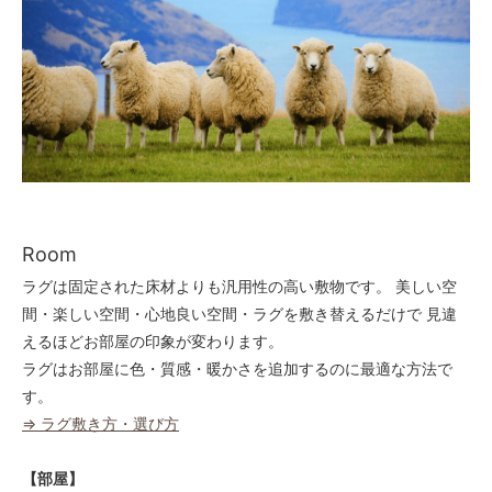
50
52,000円(税込57,200円)
60
52,000円(税込57,200円)
70
52,000円(税込57,200円)
80
52,000円(税込57,200円)
90
Room
52,000円(税込57,200円)
ラグは固定された床材よりも汎用性の高い敷物です。 美しい空
100
52,000円(税込57,200円)
間・楽しい空間・心地良い空間・ラグを敷き替えるだけで 見違
えるほどお部屋の印象が変わります。
110
52,000円(税込57,200円)
ラグはお部屋に色・質感・暖かさを追加するのに最適な方法で
す。
120
52,000円(税込57,200円)
⇒ ラグ敷き方・選び方
130
54,080円(税込59,488円)
【部屋】