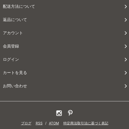
140
配送方法について
101,920円(税込112,112円)
150
返品について
109,200円(税込120,120円)
アカウント
160
116,480円(税込128,128円)
会員登録
170
123,760円(税込136,136円)
ログイン
180
131,040円(税込144,144円)
カートを見る
40
52,000円(税込57,200円)
お問い合わせ
50
52,000円(税込57,200円)
60
52,000円(税込57,200円)
70
ブログ
RSS
/
ATOM
特定商法取引法に基づく表記
54,000円(税込59,400円)