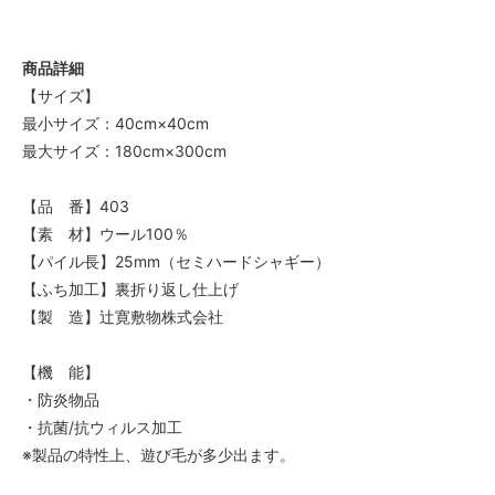
140
52,000円(税込57,200円)
商品詳細
150
52,000円(税込57,200円)
【サイズ】
最小サイズ：40cm×40cm
160
52,000円(税込57,200円)
最大サイズ：180cm×300cm
170
52,000円(税込57,200円)
【品 番】403
【素 材】ウール100％
180
52,000円(税込57,200円)
【パイル長】25mm（セミハードシャギー）
【ふち加工】裏折り返し仕上げ
40
52,000円(税込57,200円)
【製 造】辻寛敷物株式会社
50
52,000円(税込57,200円)
【機 能】
・防炎物品
60
52,000円(税込57,200円)
・抗菌/抗ウィルス加工
※製品の特性上、遊び毛が多少出ます。
70
52,000円(税込57,200円)