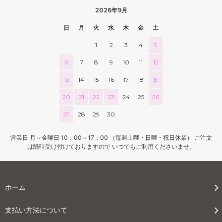
50
2026年9月
52,000円(税込57,200円)
日
月
火
水
木
金
土
60
52,000円(税込57,200円)
1
2
3
4
5
70
6
7
8
9
10
11
12
52,000円(税込57,200円)
13
14
15
16
17
18
19
80
58,240円(税込64,064円)
20
21
22
23
24
25
26
90
27
28
29
30
65,520円(税込72,072円)
100
営業日 月～金曜日 10：00～17：00 （毎週土曜・日曜・祝日休業） ご注文
72,800円(税込80,080円)
は随時受け付けておりますので いつでもご利用くださいませ。
110
80,080円(税込88,088円)
120
ホーム
87,360円(税込96,096円)
130
支払い方法について
94,640円(税込104,104円)