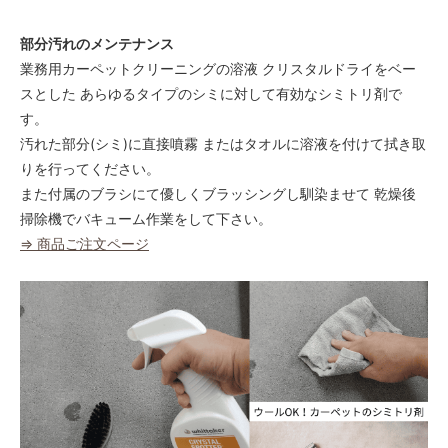
80
52,000円(税込57,200円)
部分汚れのメンテナンス
90
業務用カーペットクリーニングの溶液 クリスタルドライをベー
52,000円(税込57,200円)
スとした あらゆるタイプのシミに対して有効なシミトリ剤で
100
す。
52,000円(税込57,200円)
汚れた部分(シミ)に直接噴霧 またはタオルに溶液を付けて拭き取
110
りを行ってください。
52,000円(税込57,200円)
また付属のブラシにて優しくブラッシングし馴染ませて 乾燥後
120
掃除機でバキューム作業をして下さい。
56,160円(税込61,776円)
⇒ 商品ご注文ページ
130
60,840円(税込66,924円)
140
65,520円(税込72,072円)
150
70,200円(税込77,220円)
160
74,880円(税込82,368円)