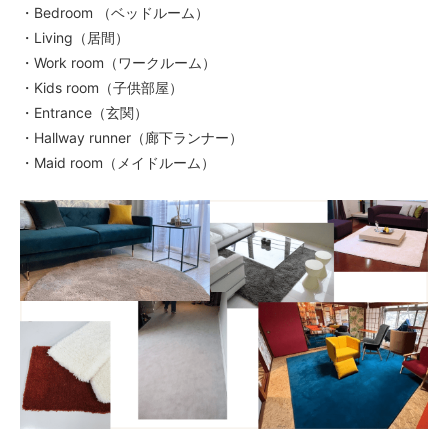
・Bedroom （ベッドルーム）
140
58,240円(税込64,064円)
・Living（居間）
・Work room（ワークルーム）
150
62,400円(税込68,640円)
・Kids room（子供部屋）
・Entrance（玄関）
160
66,560円(税込73,216円)
・Hallway runner（廊下ランナー）
・Maid room（メイドルーム）
170
70,720円(税込77,792円)
180
74,880円(税込82,368円)
40
52,000円(税込57,200円)
50
52,000円(税込57,200円)
60
52,000円(税込57,200円)
70
52,000円(税込57,200円)