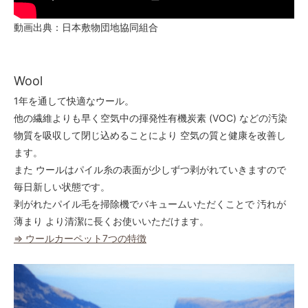
110
52,000円(税込57,200円)
動画出典：日本敷物団地協同組合
120
52,000円(税込57,200円)
Wool
130
52,000円(税込57,200円)
1年を通して快適なウール。
140
他の繊維よりも早く空気中の揮発性有機炭素 (VOC) などの汚染
52,000円(税込57,200円)
物質を吸収して閉じ込めることにより 空気の質と健康を改善し
150
ます。
54,600円(税込60,060円)
また ウールはパイル糸の表面が少しずつ剥がれていきますので
160
毎日新しい状態です。
58,240円(税込64,064円)
剥がれたパイル毛を掃除機でバキュームいただくことで 汚れが
170
薄まり より清潔に長くお使いいただけます。
61,880円(税込68,068円)
⇒ ウールカーペット7つの特徴
180
65,520円(税込72,072円)
40
52,000円(税込57,200円)