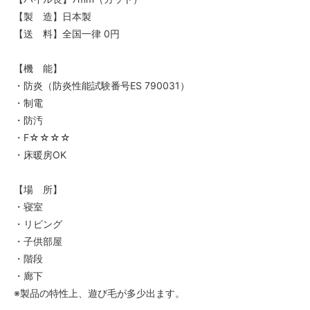
【製 造】日本製
【送 料】全国一律 0円
【機 能】
・防炎（防炎性能試験番号ES 790031）
・制電
・防汚
・F☆☆☆☆
・床暖房OK
【場 所】
・寝室
・リビング
・子供部屋
・階段
・廊下
※製品の特性上、遊び毛が多少出ます。