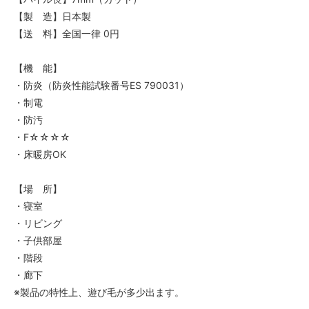
【製 造】日本製
【送 料】全国一律 0円
【機 能】
・防炎（防炎性能試験番号ES 790031）
・制電
・防汚
・F☆☆☆☆
・床暖房OK
【場 所】
・寝室
・リビング
・子供部屋
・階段
・廊下
※製品の特性上、遊び毛が多少出ます。