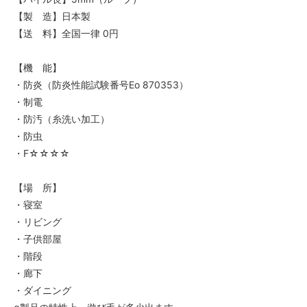
【製 造】日本製
【送 料】全国一律 0円
【機 能】
・防炎（防炎性能試験番号Eo 870353）
・制電
・防汚（糸洗い加工）
・防虫
・F☆☆☆☆
【場 所】
・寝室
・リビング
・子供部屋
・階段
・廊下
・ダイニング