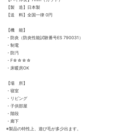
【製 造】日本製
【送 料】全国一律 0円
【機 能】
・防炎（防炎性能試験番号ES 790031）
・制電
・防汚
・F☆☆☆☆
・床暖房OK
【場 所】
・寝室
・リビング
・子供部屋
・階段
・廊下
※製品の特性上、遊び毛が多少出ます。