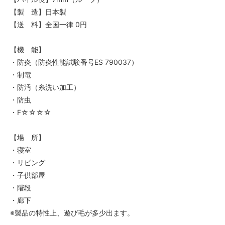
【製 造】日本製
【送 料】全国一律 0円
【機 能】
・防炎（防炎性能試験番号ES 790037）
・制電
・防汚（糸洗い加工）
・防虫
・F☆☆☆☆
【場 所】
・寝室
・リビング
・子供部屋
・階段
・廊下
※製品の特性上、遊び毛が多少出ます。