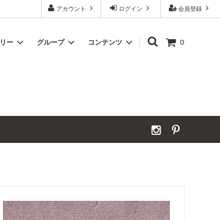
アカウント
ログイン
会員登録
ゴリー
グループ
コンテンツ
0
Grand Order｜別注ウールカーペット
2026年夏季休業のお知らせ
カーペット｜アンダーフェルト
お見積ページ