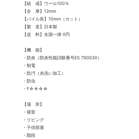
【組 成】ウール100％
【全 厚】12mm
【パイル長】10mm（カット）
【製 造】日本製
【送 料】全国一律 0円
【機 能】
・防炎（防炎性能試験番号ES 790030）
・制電
・防汚（糸洗い加工）
・防虫
・F☆☆☆☆
【場 所】
・寝室
・リビング
・子供部屋
・階段