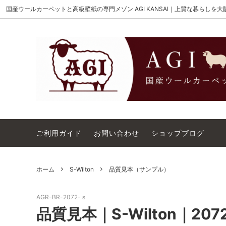
国産ウールカーペットと高級壁紙の専門メゾン AGI KANSAI｜上質な暮らしを
MAISON AKIGAMI
施工用ウールカーペット
AGI KANSAI について
The Wi
ウール
カーペ
ウィルトンオーダー｜別注ウールカーペ
アウト
ット施工用
コットンテープ｜10cm幅
カーペ
ご利用ガイド
お問い合わせ
ショップブログ
ホーム
S-Wilton
品質見本（サンプル）
AGR-BR-2072-ｓ
品質見本｜S-Wilton｜2