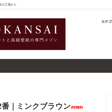
大阪の工場から
カテ
lton
ラグ
ットガイド
S-Wilton
マット
壁紙・クロスガイド
レット｜ウールラグ・マット
高級壁紙｜WALLCOVERINGS
ットクリーナー｜シミトリ剤
吸着シート
072番｜ミンクブラウン