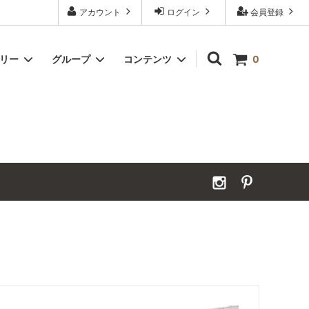
アカウント
ログイン
会員登録
ゴリー
グループ
コンテンツ
0
Grand Order｜別注ウールカーペット
2026年夏季休業のお知らせ
カーペット｜アンダーフェルト
お見積ページ