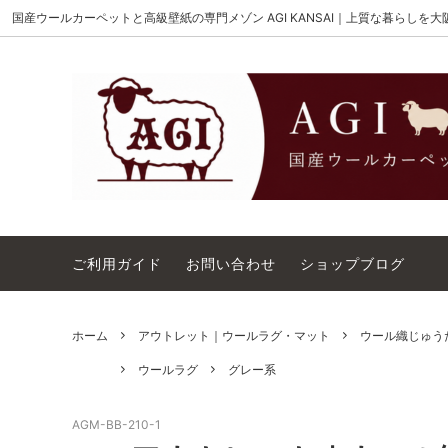
国産ウールカーペットと高級壁紙の専門メゾン AGI KANSAI｜上質な暮らしを
MAISON AKIGAMI
施工用ウールカーペット
AGI KANSAI について
The Wi
ウール
カーペ
ウィルトンオーダー｜別注ウールカーペ
アウト
ット施工用
コットンテープ｜10cm幅
カーペ
ご利用ガイド
お問い合わせ
ショップブログ
ホーム
アウトレット｜ウールラグ・マット
ウール織じゅうた
ウールラグ
グレー系
AGM-BB-210-1