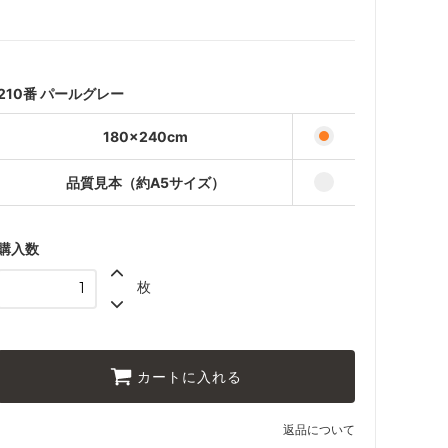
180×240cm
35,000円(税込38,500円)
品質見本（約A5サイズ）
440円(税込484円)
210番 パールグレー
180×240cm
品質見本（約A5サイズ）
購入数
枚
カートに入れる
返品について