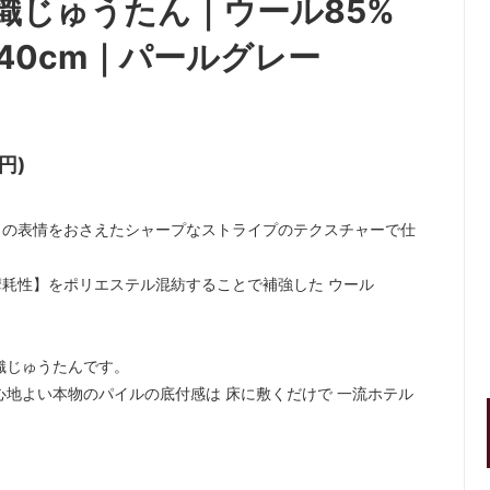
織じゅうたん｜ウール85%
240cm｜パールグレー
円)
）の表情をおさえたシャープなストライプのテクスチャーで仕
耗性】をポリエステル混紡することで補強した ウール
織じゅうたんです。
心地よい本物のパイルの底付感は 床に敷くだけで 一流ホテル