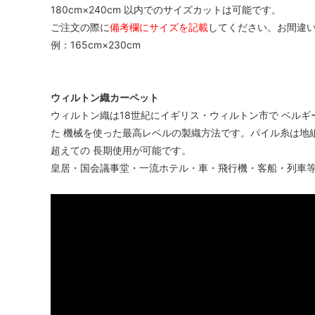
180cm×240cm 以内でのサイズカットは可能です。
ご注文の際に
備考欄にサイズを記載
してください。お間違
例：165cm×230cm
ウィルトン織カーペット
ウィルトン織は18世紀にイギリス・ウィルトン市で ベルギ
た 機械を使った最高レベルの製織方法です。パイル糸は地
超えての 長期使用が可能です。
皇居・国会議事堂・一流ホテル・車・飛行機・客船・列車等