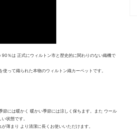
 90％は 正式にウィルトン市と歴史的に関わりのない織機で
機を使って織られた本物のウィルトン織カーペットです。
季節には暖かく 暖かい季節には涼しく保ちます。また ウール
しい状態です。
れが薄まり より清潔に長くお使いいただけます。