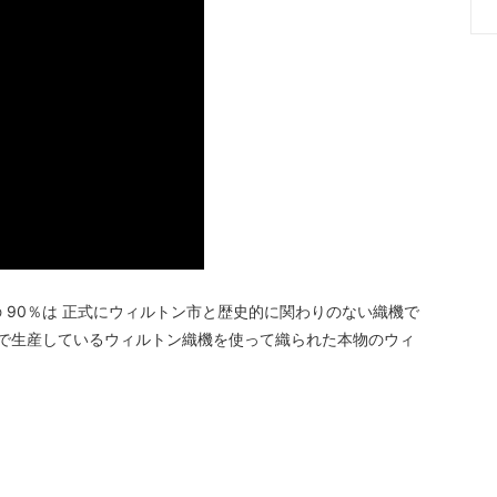
 90％は 正式にウィルトン市と歴史的に関わりのない織機で
内で生産しているウィルトン織機を使って織られた本物のウィ