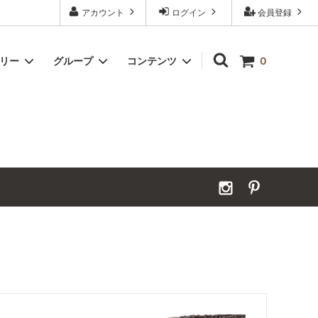
アカウント
ログイン
会員登録
ゴリー
グループ
コンテンツ
0
Grand Order｜別注ウールカーペット
2026年夏季休業のお知らせ
カーペット｜アンダーフェルト
お見積ページ