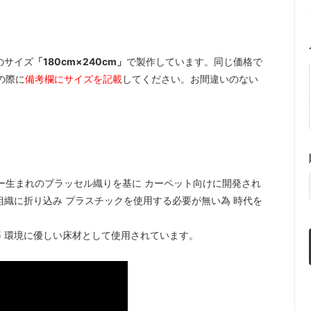
のサイズ
「180cm×240cm」
で製作しています。同じ価格で
の際に
備考欄にサイズを記載
してください。お間違いのない
ー生まれのブラッセル織りを基に カーペット向けに開発され
組織に折り込み プラスチックを使用する必要が無い為 時代を
 環境に優しい床材として使用されています。