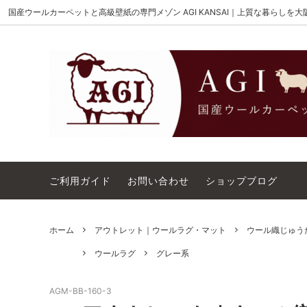
国産ウールカーペットと高級壁紙の専門メゾン AGI KANSAI｜上質な暮らしを
MAISON AKIGAMI
施工用ウールカーペット
AGI KANSAI について
The Wi
ウール
カーペ
ウィルトンオーダー｜別注ウールカーペ
アウト
ット施工用
コットンテープ｜10cm幅
カーペ
ご利用ガイド
お問い合わせ
ショップブログ
ホーム
アウトレット｜ウールラグ・マット
ウール織じゅうた
ウールラグ
グレー系
AGM-BB-160-3