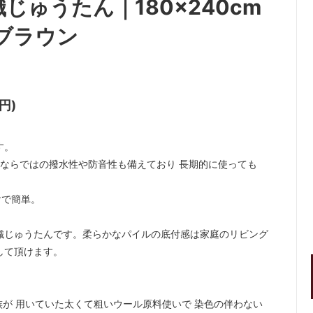
ゅうたん｜180×240cm
ブラウン
円)
す。
材ならではの撥水性や防音性も備えており 長期的に使っても
けで簡単。
織じゅうたんです。柔らかなパイルの底付感は家庭のリビング
して頂けます。
族が 用いていた太くて粗いウール原料使いで 染色の伴わない