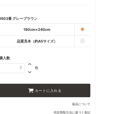
35,000円(税込38,500円)
品質見本（約A5サイズ）
440円(税込484円)
1603番 グレーブラウン
180cm×240cm
品質見本（約A5サイズ）
購入数
枚
カートに入れる
返品について
特定商取引法に基づく表記