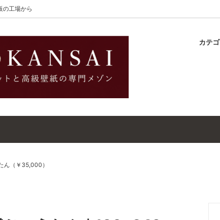
大阪の工場から
カテ
lton
ラグ
ットガイド
S-Wilton
マット
壁紙・クロスガイド
レット｜ウールラグ・マット
高級壁紙｜WALLCOVERINGS
ットクリーナー｜シミトリ剤
吸着シート
ん（￥35,000）