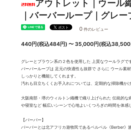
アウトレット｜ウール織じ
｜バーバーループ｜グレー
0
件のレビュー
440円(税込484円) 〜 35,000円(税込38,500
グレーとブラウン系の２色を使用した 上質なウールラグで
バーバーループは 足元の快適性も抜群で さらに ウール素
しっかりと機能してくれます。
汚れも目立ちくくお手入れについては、定期的な掃除機か
大阪南部・堺のウィルトン織機で織り上げられた 伝統的な
や寝室など 幅広いシーンで心地よいくつろぎの時間を体感
【バーバー】
バーバーとは北アフリカ遊牧民であるベルベル《Berber》