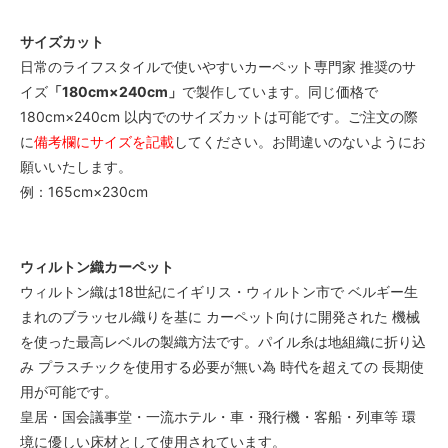
サイズカット
日常のライフスタイルで使いやすいカーペット専門家 推奨のサ
イズ
「180cm×240cm」
で製作しています。同じ価格で
180cm×240cm 以内でのサイズカットは可能です。ご注文の際
に
備考欄にサイズを記載
してください。お間違いのないようにお
願いいたします。
例：165cm×230cm
ウィルトン織カーペット
ウィルトン織は18世紀にイギリス・ウィルトン市で ベルギー生
まれのブラッセル織りを基に カーペット向けに開発された 機械
を使った最高レベルの製織方法です。パイル糸は地組織に折り込
み プラスチックを使用する必要が無い為 時代を超えての 長期使
用が可能です。
皇居・国会議事堂・一流ホテル・車・飛行機・客船・列車等 環
境に優しい床材として使用されています。