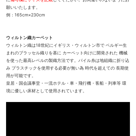
願いいたします。
例：165cm×230cm
ウィルトン織カーペット
ウィルトン織は18世紀にイギリス・ウィルトン市で ベルギー生
まれのブラッセル織りを基に カーペット向けに開発された 機械
を使った最高レベルの製織方法です。パイル糸は地組織に折り込
み プラスチックを使用する必要が無い為 時代を超えての 長期使
用が可能です。
皇居・国会議事堂・一流ホテル・車・飛行機・客船・列車等 環
境に優しい床材として使用されています。