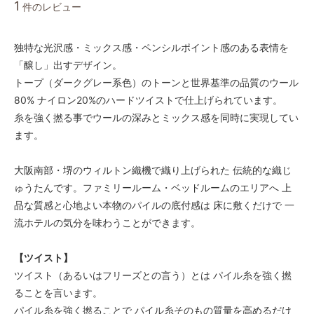
1
件のレビュー
独特な光沢感・ミックス感・ペンシルポイント感のある表情を
「醸し」出すデザイン。
トープ（ダークグレー系色）のトーンと世界基準の品質のウール
80% ナイロン20%のハードツイストで仕上げられています。
糸を強く撚る事でウールの深みとミックス感を同時に実現してい
ます。
大阪南部・堺のウィルトン織機で織り上げられた 伝統的な織じ
ゅうたんです。ファミリールーム・ベッドルームのエリアへ 上
品な質感と心地よい本物のパイルの底付感は 床に敷くだけで 一
流ホテルの気分を味わうことができます。
【ツイスト】
ツイスト（あるいはフリーズとの言う）とは パイル糸を強く撚
ることを言います。
パイル糸を強く撚ることで パイル糸そのもの質量を高めるだけ