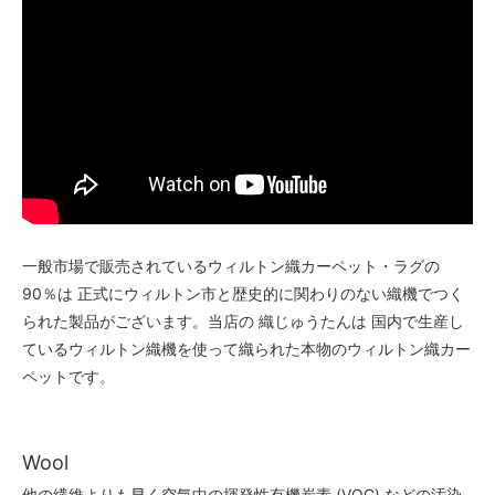
一般市場で販売されているウィルトン織カーペット・ラグの
90％は 正式にウィルトン市と歴史的に関わりのない織機でつく
られた製品がございます。当店の 織じゅうたんは 国内で生産し
ているウィルトン織機を使って織られた本物のウィルトン織カー
ペットです。
Wool
他の繊維よりも早く空気中の揮発性有機炭素 (VOC) などの汚染