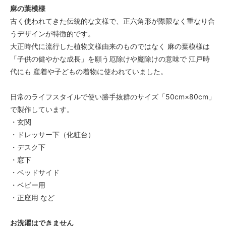
麻の葉模様
古く使われてきた伝統的な文様で、正六角形が際限なく重なり合
うデザインが特徴的です。
大正時代に流行した植物文様由来のものではなく 麻の葉模様は
「子供の健やかな成長」を願う厄除けや魔除けの意味で 江戸時
代にも 産着や子どもの着物に使われていました。
日常のライフスタイルで使い勝手抜群のサイズ「50cm×80cm」
で製作しています。
・玄関
・ドレッサー下（化粧台）
・デスク下
・窓下
・ベッドサイド
・ベビー用
・正座用 など
お洗濯はできません