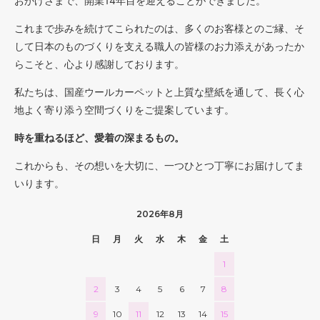
おかげさまで、開業14年目を迎えることができました。
これまで歩みを続けてこられたのは、多くのお客様とのご縁、そ
して日本のものづくりを支える職人の皆様のお力添えがあったか
らこそと、心より感謝しております。
私たちは、国産ウールカーペットと上質な壁紙を通して、長く心
地よく寄り添う空間づくりをご提案しています。
時を重ねるほど、愛着の深まるもの。
これからも、その想いを大切に、一つひとつ丁寧にお届けしてま
いります。
2026年8月
日
月
火
水
木
金
土
1
2
3
4
5
6
7
8
9
10
11
12
13
14
15