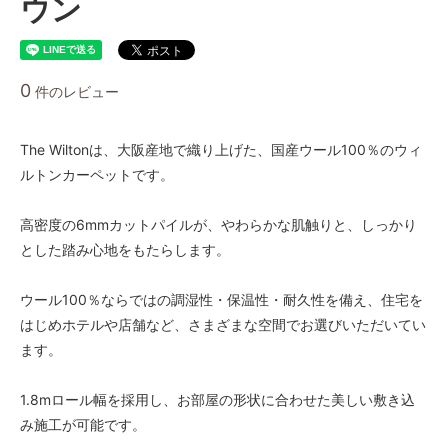
ウン
1.8ｍ幅（1本）
84,000円(税込92,400円)
1.8ｍ幅（1本）
0
件のレビュー
87,500円(税込96,250円)
1.8ｍ幅（1本）
91,000円(税込100,100円)
The Wiltonは、大阪産地で織り上げた、国産ウール100％のウィ
ルトンカーペットです。
1.8ｍ幅（1本）
94,500円(税込103,950円)
高密度の6mmカットパイルが、やわらかな肌触りと、しっかり
1.8ｍ幅（1本）
98,000円(税込107,800円)
とした踏み心地をもたらします。
1.8ｍ幅（1本）
101,500円(税込111,650円)
ウール100％ならではの調湿性・保温性・耐久性を備え、住宅を
はじめホテルや店舗など、さまざまな空間でお選びいただいてい
1.8ｍ幅（1本）
105,000円(税込115,500円)
ます。
1.8ｍ幅（1本）
108,500円(税込119,350円)
1.8mロール幅を採用し、お部屋の形状に合わせた美しい敷き込
み施工が可能です。
1.8ｍ幅（1本）
112,000円(税込123,200円)