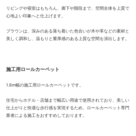
リビングや寝室はもちろん、廊下や階段まで、空間全体を上質で
1.8ｍ幅（1本）
115,500円(税込127,050円)
心地よい印象へと仕上げます。
1.8ｍ幅（1本）
119,000円(税込130,900円)
ブラウンは、深みのある落ち着いた色合いが木や革などの素材と
美しく調和し、温もりと重厚感のある上質な空間を演出します。
1.8ｍ幅（1本）
122,500円(税込134,750円)
1.8ｍ幅（1本）
126,000円(税込138,600円)
施工用ロールカーペット
1.8ｍ幅（1本）
129,500円(税込142,450円)
1.8m幅の施工用ロールカーペットです。
1.8ｍ幅（1本）
133,000円(税込146,300円)
住宅からホテル・店舗まで幅広い用途で使用されており、美しい
1.8ｍ幅（1本）
136,500円(税込150,150円)
仕上がりと快適な歩行感を実現するため、ロールカーペット専門
業者による施工をおすすめしております。
1.8ｍ幅（1本）
140,000円(税込154,000円)
1.8ｍ幅（1本）
143,500円(税込157,850円)