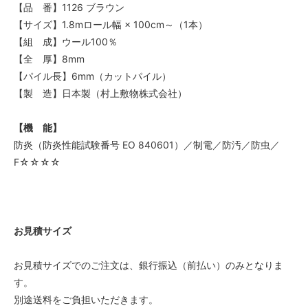
【品 番】1126 ブラウン
【サイズ】1.8mロール幅 × 100cm～（1本）
【組 成】ウール100％
【全 厚】8mm
【パイル長】6mm（カットパイル）
【製 造】日本製（村上敷物株式会社）
【機 能】
防炎（防炎性能試験番号 EO 840601）／制電／防汚／防虫／
F☆☆☆☆
お見積サイズ
お見積サイズでのご注文は、銀行振込（前払い）のみとなりま
す。
別途送料をご負担いただきます。