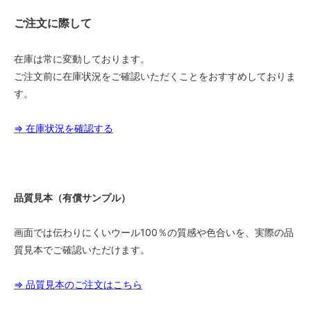
ご注文に際して
1.8ｍ幅（1本）
147,000円(税込161,700円)
1.8ｍ幅（1本）
在庫は常に変動しております。
150,500円(税込165,550円)
ご注文前に在庫状況をご確認いただくことをおすすめしておりま
1.8ｍ幅（1本）
す。
154,000円(税込169,400円)
1.8ｍ幅（1本）
⇒ 在庫状況を確認する
157,500円(税込173,250円)
1.8ｍ幅（1本）
161,000円(税込177,100円)
1.8ｍ幅（1本）
品質見本（有償サンプル）
164,500円(税込180,950円)
1.8ｍ幅（1本）
画面では伝わりにくいウール100％の質感や色合いを、実際の品
168,000円(税込184,800円)
質見本でご確認いただけます。
1.8ｍ幅（1本）
171,500円(税込188,650円)
⇒ 品質見本のご注文はこちら
1.8ｍ幅（1本）
175,000円(税込192,500円)