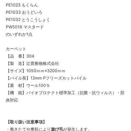
PE1023 もくらん
PE1033 おうどいろ
PE1032 とうこうしょく
PW5016 マスタード
のいずれか1点
カーペット
【品 番】304
【製 造】辻寛敷物株式会社
【サイズ】1050ｍｍ×3200ｍｍ
【パイル長】12mm Pフリーズカットパイル
【素 材】ウール100％
【機 能】バイオプロテクト標準加工（抗菌・抗ウィルス）・防
炎対応
【取り扱い注意事項】
・敷きたてや摩耗により
遊び毛
が発生します。