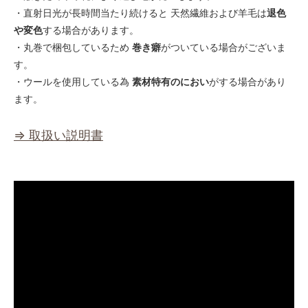
・直射日光が長時間当たり続けると 天然繊維および羊毛は
退色
や変色
する場合があります。
・丸巻で梱包しているため
巻き癖
がついている場合がございま
す。
・ウールを使用している為
素材特有のにおい
がする場合があり
ます。
⇒ 取扱い説明書