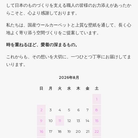
して日本のものづくりを支える職人の皆様のお力添えがあったか
らこそと、心より感謝しております。
私たちは、国産ウールカーペットと上質な壁紙を通して、長く心
地よく寄り添う空間づくりをご提案しています。
時を重ねるほど、愛着の深まるもの。
これからも、その想いを大切に、一つひとつ丁寧にお届けしてま
いります。
2026年8月
日
月
火
水
木
金
土
1
2
3
4
5
6
7
8
9
10
11
12
13
14
15
16
17
18
19
20
21
22