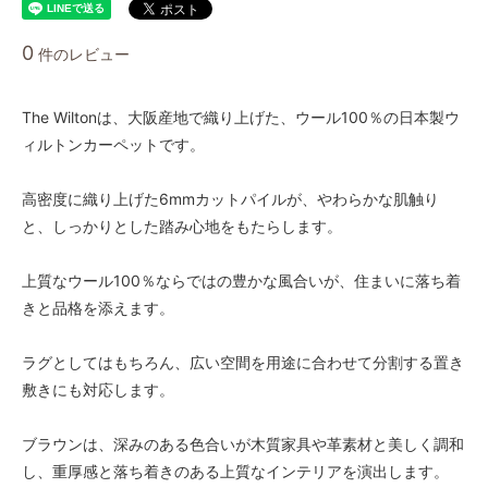
1.8ｍ幅
0
90,000円(税込99,000円)
件のレビュー
1.8ｍ幅
93,750円(税込103,125円)
The Wiltonは、大阪産地で織り上げた、ウール100％の日本製ウ
1.8ｍ幅
ィルトンカーペットです。
97,500円(税込107,250円)
1.8ｍ幅
高密度に織り上げた6mmカットパイルが、やわらかな肌触り
101,250円(税込111,375円)
と、しっかりとした踏み心地をもたらします。
1.8ｍ幅
105,000円(税込115,500円)
上質なウール100％ならではの豊かな風合いが、住まいに落ち着
1.8ｍ幅
きと品格を添えます。
108,750円(税込119,625円)
1.8ｍ幅
ラグとしてはもちろん、広い空間を用途に合わせて分割する置き
112,500円(税込123,750円)
敷きにも対応します。
1.8ｍ幅
116,250円(税込127,875円)
ブラウンは、深みのある色合いが木質家具や革素材と美しく調和
1.8ｍ幅
し、重厚感と落ち着きのある上質なインテリアを演出します。
120,000円(税込132,000円)