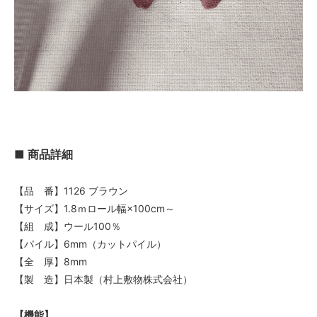
■ 商品詳細
【品 番】1126 ブラウン
【サイズ】1.8ｍロール幅×100cm～
【組 成】ウール100％
【パイル】6mm（カットパイル）
【全 厚】8mm
【製 造】日本製（村上敷物株式会社）
【機能】