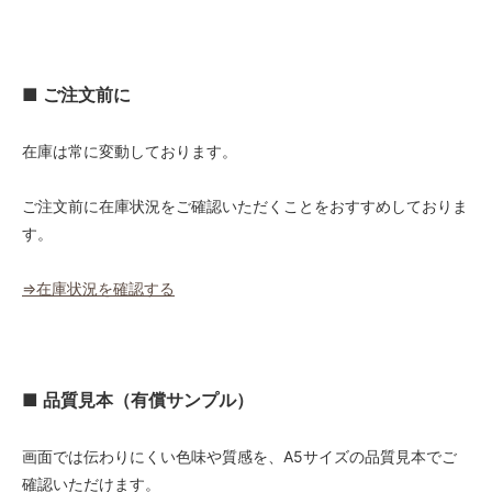
1.8ｍ幅
123,750円(税込136,125円)
1.8ｍ幅
■ ご注文前に
127,500円(税込140,250円)
1.8ｍ幅
在庫は常に変動しております。
131,250円(税込144,375円)
1.8ｍ幅
ご注文前に在庫状況をご確認いただくことをおすすめしておりま
135,000円(税込148,500円)
す。
1.8ｍ幅
138,750円(税込152,625円)
⇒在庫状況を確認する
1.8ｍ幅
142,500円(税込156,750円)
1.8ｍ幅
146,250円(税込160,875円)
■ 品質見本（有償サンプル）
1.8ｍ幅
150,000円(税込165,000円)
画面では伝わりにくい色味や質感を、A5サイズの品質見本でご
確認いただけます。