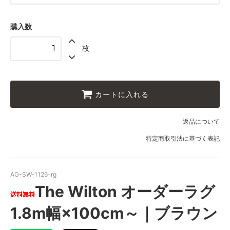
1.8ｍ幅
56,250円(税込61,875円)
購入数
1.8ｍ幅
枚
60,000円(税込66,000円)
1.8ｍ幅
63,750円(税込70,125円)
1.8ｍ幅
カートに入れる
67,500円(税込74,250円)
1.8ｍ幅
返品について
71,250円(税込78,375円)
特定商取引法に基づく表記
1.8ｍ幅
75,000円(税込82,500円)
1.8ｍ幅
AG-SW-1126-rg
78,750円(税込86,625円)
The Wilton オーダーラグ
1.8ｍ幅
82,500円(税込90,750円)
1.8m幅×100cm～｜ブラウン
1.8ｍ幅
86,250円(税込94,875円)