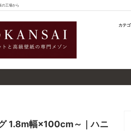
大阪の工場から
カテ
lton
ラグ
ットガイド
S-Wilton
マット
壁紙・クロスガイド
レット｜ウールラグ・マット
高級壁紙｜WALLCOVERINGS
ットクリーナー｜シミトリ剤
吸着シート
ラグ 1.8m幅×100cm～｜ハニ