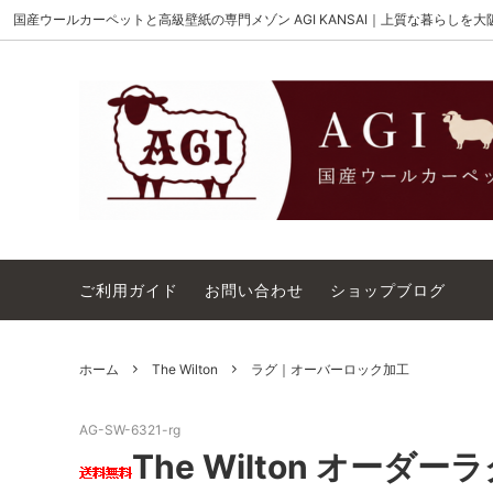
国産ウールカーペットと高級壁紙の専門メゾン AGI KANSAI｜上質な暮らしを
MAISON AKIGAMI
施工用ウールカーペット
AGI KANSAI について
The Wi
ウール
カーペ
ウィルトンオーダー｜別注ウールカーペ
アウト
ット施工用
コットンテープ｜10cm幅
カーペ
ご利用ガイド
お問い合わせ
ショップブログ
ホーム
The Wilton
ラグ｜オーバーロック加工
AG-SW-6321-rg
The Wilton オーダー