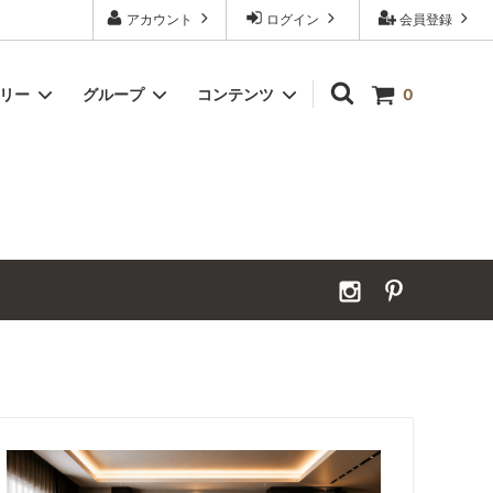
アカウント
ログイン
会員登録
ゴリー
グループ
コンテンツ
0
Grand Order｜別注ウールカーペット
2026年夏季休業のお知らせ
カーペット｜アンダーフェルト
お見積ページ