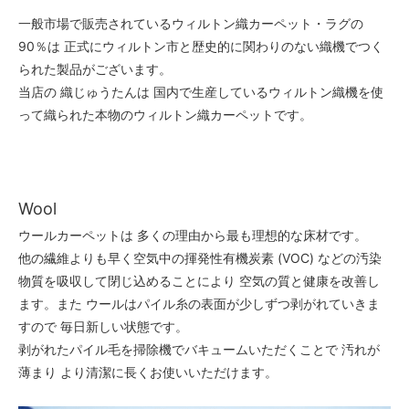
一般市場で販売されているウィルトン織カーペット・ラグの
90％は 正式にウィルトン市と歴史的に関わりのない織機でつく
られた製品がございます。
当店の 織じゅうたんは 国内で生産しているウィルトン織機を使
って織られた本物のウィルトン織カーペットです。
Wool
ウールカーペットは 多くの理由から最も理想的な床材です。
他の繊維よりも早く空気中の揮発性有機炭素 (VOC) などの汚染
物質を吸収して閉じ込めることにより 空気の質と健康を改善し
ます。また ウールはパイル糸の表面が少しずつ剥がれていきま
すので 毎日新しい状態です。
剥がれたパイル毛を掃除機でバキュームいただくことで 汚れが
薄まり より清潔に長くお使いいただけます。