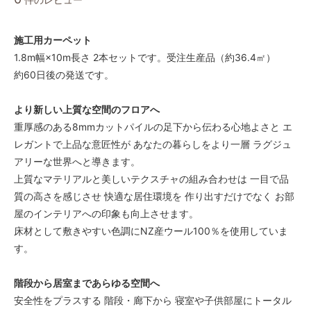
施工用カーペット
1.8m幅×10m長さ 2本セットです。受注生産品（約36.4㎡）
約60日後の発送です。
より新しい上質な空間のフロアへ
重厚感のある8mmカットパイルの足下から伝わる心地よさと エ
レガントで上品な意匠性が あなたの暮らしをより一層 ラグジュ
アリーな世界へと導きます。
上質なマテリアルと美しいテクスチャの組み合わせは 一目で品
質の高さを感じさせ 快適な居住環境を 作り出すだけでなく お部
屋のインテリアへの印象も向上させます。
床材として敷きやすい色調にNZ産ウール100％を使用していま
す。
階段から居室まであらゆる空間へ
安全性をプラスする 階段・廊下から 寝室や子供部屋にトータル