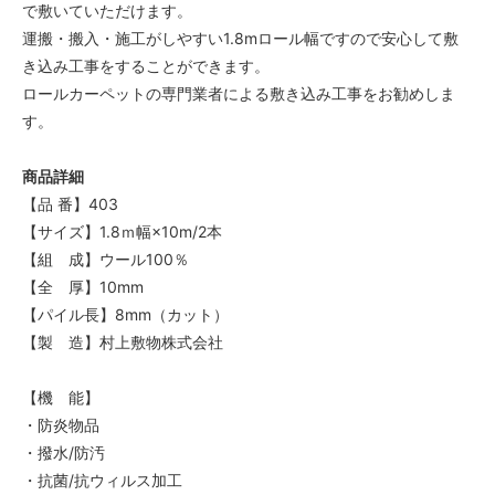
で敷いていただけます。
運搬・搬入・施工がしやすい1.8mロール幅ですので安心して敷
き込み工事をすることができます。
ロールカーペットの専門業者による敷き込み工事をお勧めしま
す。
商品詳細
【品 番】403
【サイズ】1.8ｍ幅×10m/2本
【組 成】ウール100％
【全 厚】10mm
【パイル長】8mm（カット）
【製 造】村上敷物株式会社
【機 能】
・防炎物品
・撥水/防汚
・抗菌/抗ウィルス加工